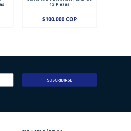
as
13 Piezas
P
$100.000 COP
$
-
+
-
SUSCRIBIRSE