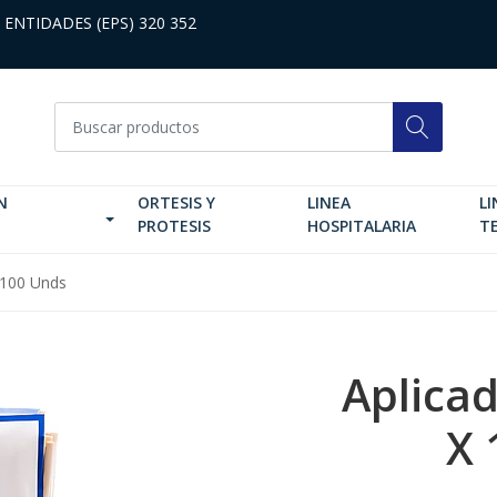
 ENTIDADES (EPS) 320 352
N
ORTESIS Y
LINEA
LI
PROTESIS
HOSPITALARIA
T
 100 Unds
Aplica
X 