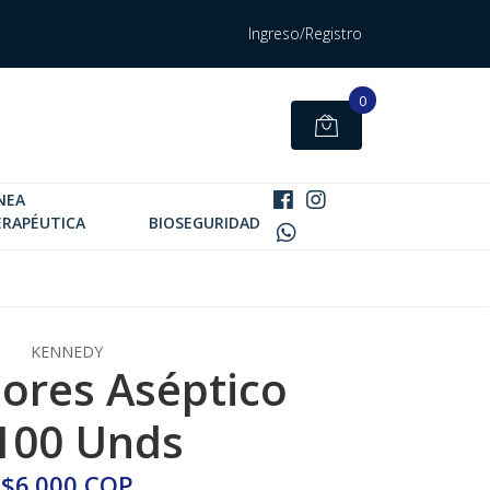
Ingreso/Registro
0
NEA
ERAPÉUTICA
BIOSEGURIDAD
KENNEDY
dores Aséptico
100 Unds
$6.000 COP