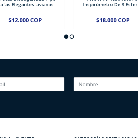
afas Elegantes Livianas
Inspirómetro De 3 Esfer
$12.000 COP
$18.000 COP
+
-
+