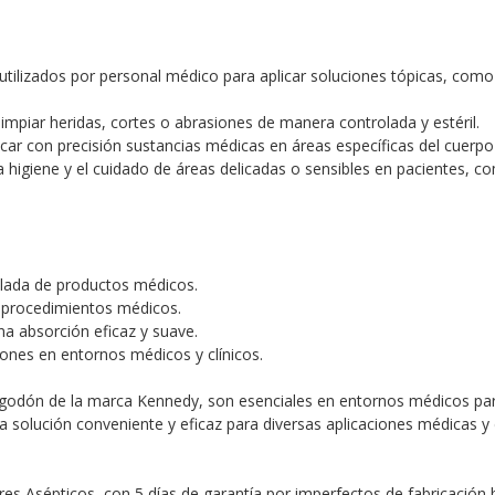
 utilizados por personal médico para aplicar soluciones tópicas, com
limpiar heridas, cortes o abrasiones de manera controlada y estéril.
car con precisión sustancias médicas en áreas específicas del cuerpo 
a higiene y el cuidado de áreas delicadas o sensibles en pacientes, co
olada de productos médicos.
s procedimientos médicos.
a absorción eficaz y suave.
ones en entornos médicos y clínicos.
godón de la marca Kennedy, son esenciales en entornos médicos para
a solución conveniente y eficaz para diversas aplicaciones médicas y 
res Asépticos, con 5 días de garantía por imperfectos de fabricación