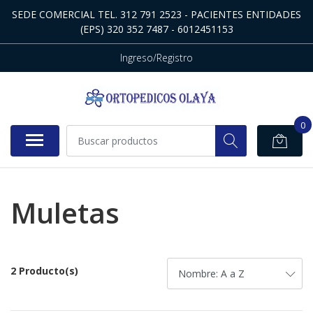
SEDE COMERCIAL TEL. 312 791 2523 - PACIENTES ENTIDADES
(EPS) 320 352 7487 - 6012451153
Ingreso/Registro
0
Muletas
2 Producto(s)