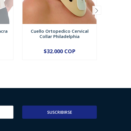
acra
Cuello Ortopedico Cervical
Cabestri
Collar Philadelphia
Hom
$32.000 COP
$
VER OPCIONES
V
SUSCRIBIRSE