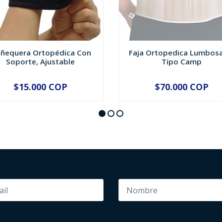
ñequera Ortopédica Con
Faja Ortopedica Lumbos
Soporte, Ajustable
Tipo Camp
$15.000 COP
$70.000 COP
VER OPCIONES
NO DISPONIBLE