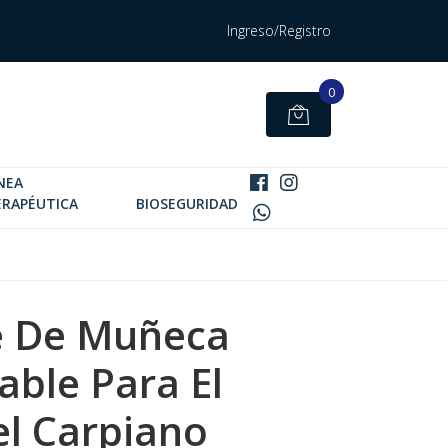
Ingreso/Registro
0
NEA
ERAPÉUTICA
BIOSEGURIDAD
e De Muñeca
able Para El
l Carpiano