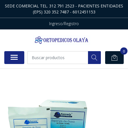
SEDE COMERCIAL TEL. 312 791 2523 - PACIENTES ENTIDADES
(EPS) 320 352 7487 - 6012451153
Ingreso/Registro
0