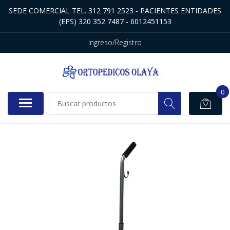
SEDE COMERCIAL TEL. 312 791 2523 - PACIENTES ENTIDADES
(EPS) 320 352 7487 - 6012451153
Ingreso/Registro
0
NO DISPONIBLE