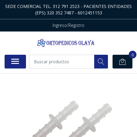
SEDE COMERCIAL TEL. 312 791 2523 - PACIENTES ENTIDADES
(EPS) 320 352 7487 - 6012451153
Ingreso/Registro
0