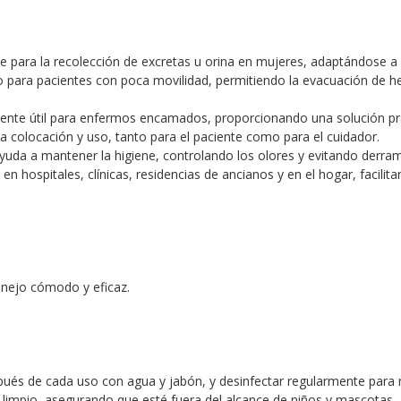
te para la recolección de excretas u orina en mujeres, adaptándose
para pacientes con poca movilidad, permitiendo la evacuación de hec
nte útil para enfermos encamados, proporcionando una solución prác
 la colocación y uso, tanto para el paciente como para el cuidador.
ayuda a mantener la higiene, controlando los olores y evitando derram
en hospitales, clínicas, residencias de ancianos y en el hogar, facili
nejo cómodo y eficaz.
spués de cada uso con agua y jabón, y desinfectar regularmente para 
 limpio, asegurando que esté fuera del alcance de niños y mascotas.