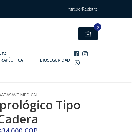
Ingreso/Registro
0
NEA
ERAPÉUTICA
BIOSEGURIDAD
DATASAVE MEDICAL
prológico Tipo
Cadera
$34.000 COP