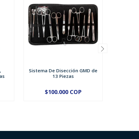
,
Sistema De Disección GMD de
PITO Y/
as
13 Piezas
P
$100.000 COP
$
-
+
-