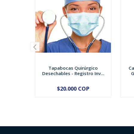
Tapabocas Quirúrgico
Ca
Desechables - Registro Inv...
G
$20.000 COP
-
+
-