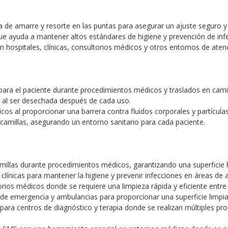
a de amarre y resorte en las puntas para asegurar un ajuste seguro y 
ue ayuda a mantener altos estándares de higiene y prevención de inf
en hospitales, clínicas, consultorios médicos y otros entornos de ate
para el paciente durante procedimientos médicos y traslados en camil
a al ser desechada después de cada uso.
os al proporcionar una barrera contra fluidos corporales y partículas
s camillas, asegurando un entorno sanitario para cada paciente.
millas durante procedimientos médicos, garantizando una superficie h
y clínicas para mantener la higiene y prevenir infecciones en áreas de 
rios médicos donde se requiere una limpieza rápida y eficiente entre
 de emergencia y ambulancias para proporcionar una superficie limpia
para centros de diagnóstico y terapia donde se realizan múltiples pro