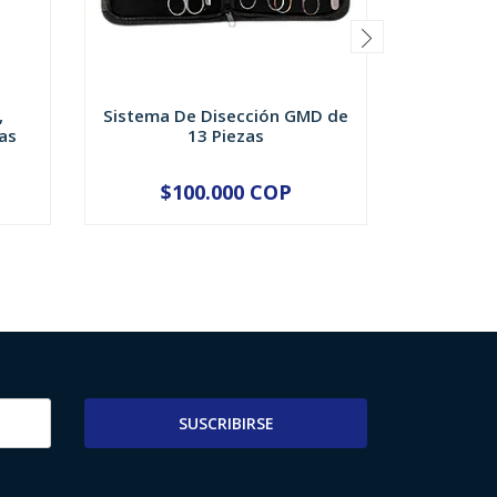
,
Sistema De Disección GMD de
PITO Y/
as
13 Piezas
P
$100.000 COP
$
-
+
-
SUSCRIBIRSE