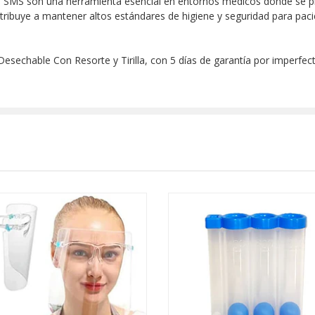
 SMS son una herramienta esencial en entornos médicos donde se prio
ntribuye a mantener altos estándares de higiene y seguridad para pac
esechable Con Resorte y Tirilla, con 5 días de garantía por imperfec