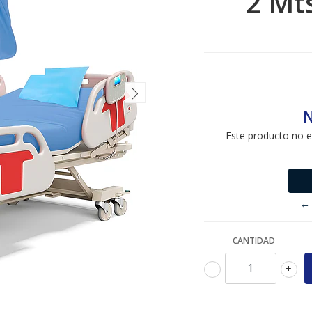
2 Mt
N
Este producto no e
← 
CANTIDAD
-
+