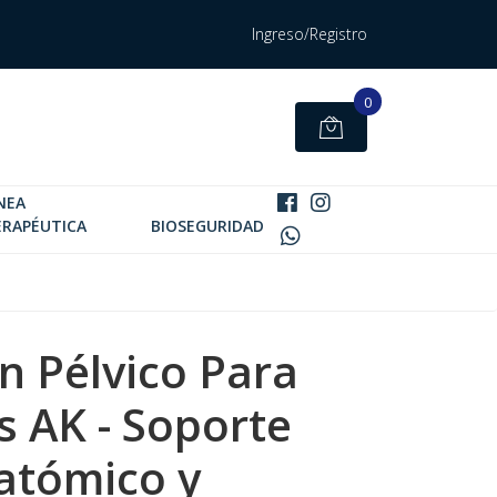
Ingreso/Registro
0
NEA
ERAPÉUTICA
BIOSEGURIDAD
n Pélvico Para
s AK - Soporte
atómico y