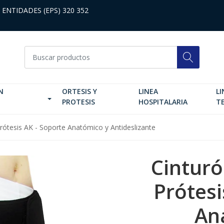
 ENTIDADES (EPS) 320 352
N
ORTESIS Y
LINEA
LI
PROTESIS
HOSPITALARIA
T
Prótesis AK - Soporte Anatómico y Antideslizante
Cinturó
Prótesi
An