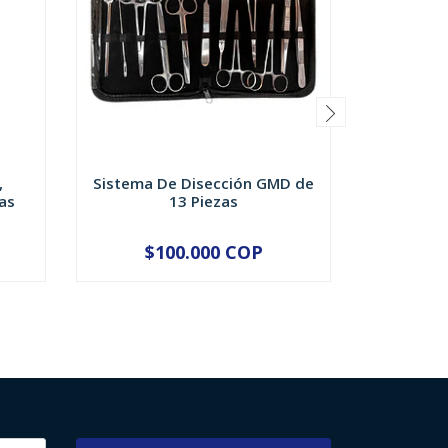
,
Sistema De Disección GMD de
PITO Y/
as
13 Piezas
P
$100.000 COP
$