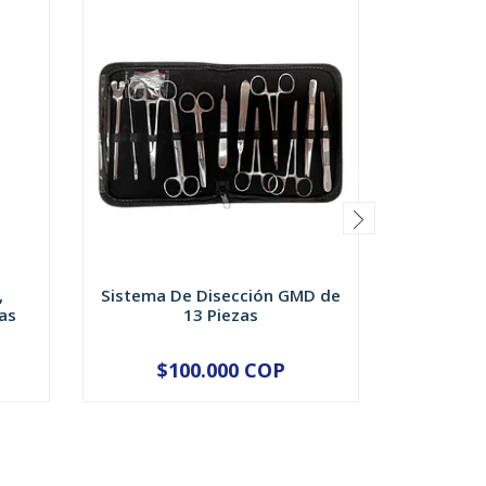
,
Sistema De Disección GMD de
PITO Y/
as
13 Piezas
P
$100.000 COP
$
-
+
-