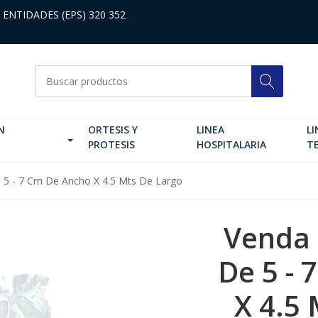
 ENTIDADES (EPS) 320 352
N
ORTESIS Y
LINEA
LI
PROTESIS
HOSPITALARIA
T
e 5 - 7 Cm De Ancho X 4.5 Mts De Largo
Venda 
De 5 -
X 4.5