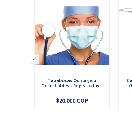
Tapabocas Quirúrgico
Ca
Desechables - Registro Inv...
G
$20.000 COP
-
+
-